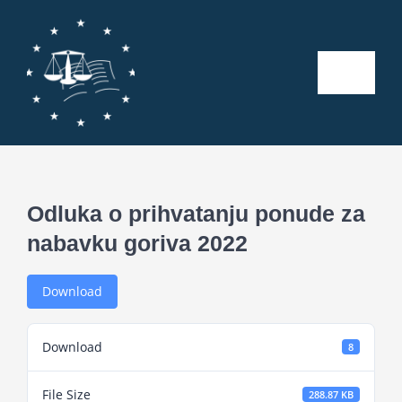
Skip
to
content
Toggle
Naviga
Početna
O nama
Odluka o prihvatanju ponude za
nabavku goriva 2022
Kalendar aktivnosti
Download
Seminari
Download
8
Publikacije
File Size
288.87 KB