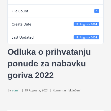
Projekti
File Count
1
Novosti
Create Date
19. Augusta 2024.
Last Updated
Kontakt
19. Augusta 2024.
Odluka o prihvatanju
Search
for:
ponude za nabavku
goriva 2022
za
By
admin
|
19 Augusta, 2024
|
Komentari isključeni
Odluka
o
prihvatanju