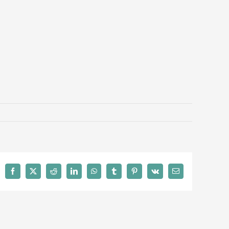
Facebook
X
Reddit
LinkedIn
WhatsApp
Tumblr
Pinterest
Vk
Email