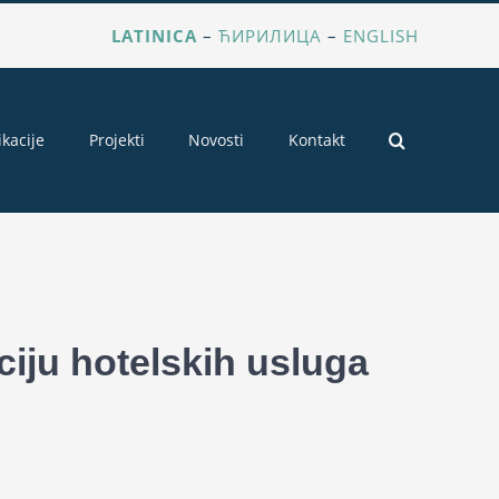
LATINICA
–
ЋИРИЛИЦА
–
ENGLISH
ikacije
Projekti
Novosti
Kontakt
ciju hotelskih usluga