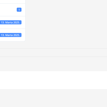
1
13. Marta 2025.
13. Marta 2025.
5