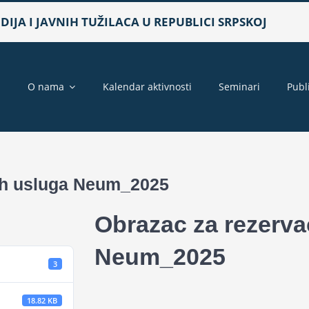
IJA I JAVNIH TUŽILACA U REPUBLICI SRPSKOJ
a
O nama
Kalendar aktivnosti
Seminari
Publ
kih usluga Neum_2025
Obrazac za rezerva
Neum_2025
3
18.82 KB