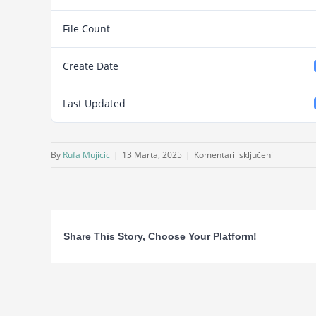
File Count
Create Date
Last Updated
za
By
Rufa Mujicic
|
13 Marta, 2025
|
Komentari isključeni
Obrazac
za
rezervaciju
hotelskih
Share This Story, Choose Your Platform!
usluga
Neum_202