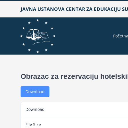
Skip
JAVNA USTANOVA CENTAR ZA EDUKACIJU SUD
to
content
Početn
Obrazac za rezervaciju hotels
Download
Download
File Size