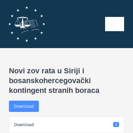
Skip
to
content
Toggle
Naviga
Početna
O nama
Novi zov rata u Siriji i
bosanskohercegovački
Kalendar aktivnosti
kontingent stranih boraca
Seminari
Download
Publikacije
Download
3