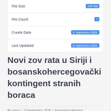
Projekti
File Size
4.97 MB
File Count
1
Novosti
Create Date
6. Septembra 2024.
Kontakt
Last Updated
6. Septembra 2024.
Search
Novi zov rata u Siriji i
for:
bosanskohercegovački
kontingent stranih
boraca
za
By
admin
|
6 Septembra, 2024
|
Komentari isključeni