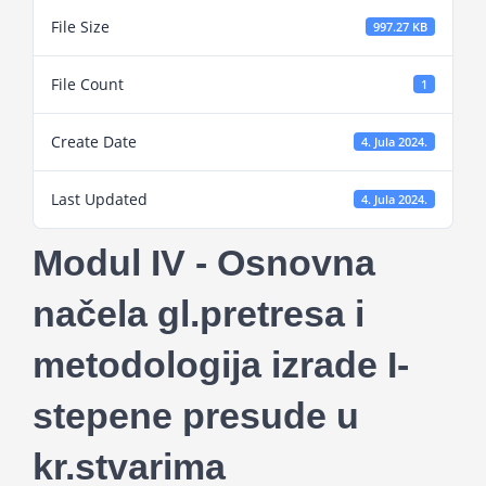
Projekti
File Size
997.27 KB
File Count
1
Novosti
Create Date
4. Jula 2024.
Kontakt
Last Updated
4. Jula 2024.
Search
Modul IV - Osnovna
for:
načela gl.pretresa i
metodologija izrade I-
stepene presude u
kr.stvarima