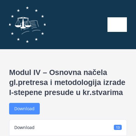
Skip
to
content
Toggle
Naviga
Početna
O nama
Modul IV – Osnovna načela
gl.pretresa i metodologija izrade
Kalendar aktivnosti
I-stepene presude u kr.stvarima
Seminari
Download
Publikacije
Download
13