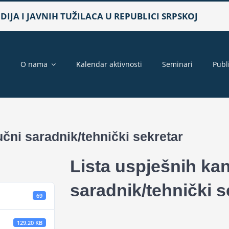
IJA I JAVNIH TUŽILACA U REPUBLICI SRPSKOJ
a
O nama
Kalendar aktivnosti
Seminari
Publ
učni saradnik/tehnički sekretar
Lista uspješnih kan
saradnik/tehnički s
69
129.20 KB