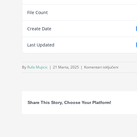
File Count
Create Date
Last Updated
za
By
Rufa Mujicic
|
21 Marta, 2025
|
Komentari isključeni
Lista
uspješnih
kandidata
–
Share This Story, Choose Your Platform!
Stručni
saradnik/te
sekretar