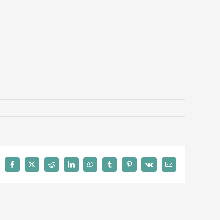
Facebook
X
Reddit
LinkedIn
WhatsApp
Tumblr
Pinterest
Vk
Email