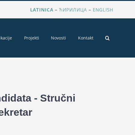
LATINICA
–
ЋИРИЛИЦА
–
ENGLISH
ikacije
Projekti
Novosti
Kontakt
didata - Stručni
ekretar