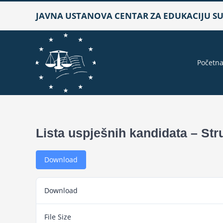
Skip
JAVNA USTANOVA CENTAR ZA EDUKACIJU SUD
to
content
Početn
Lista uspješnih kandidata – Str
Download
Download
File Size