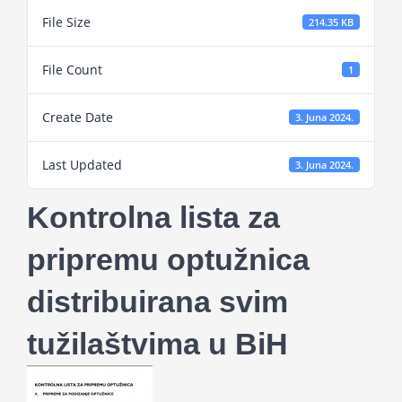
Projekti
File Size
214.35 KB
File Count
1
Novosti
Create Date
3. Juna 2024.
Kontakt
Last Updated
3. Juna 2024.
Search
Kontrolna lista za
for:
pripremu optužnica
distribuirana svim
tužilaštvima u BiH