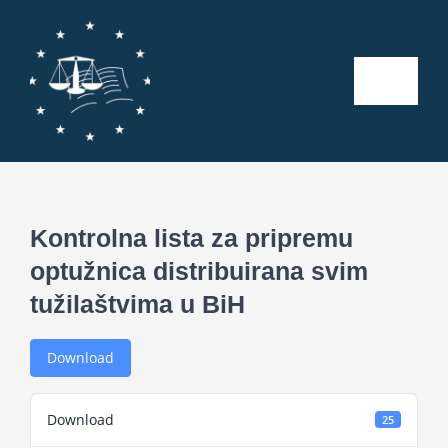
Skip
to
content
Toggle
Naviga
Početna
O nama
Kontrolna lista za pripremu
optužnica distribuirana svim
Kalendar aktivnosti
tužilaštvima u BiH
Seminari
Download
Publikacije
Download
25