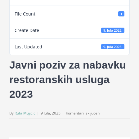
Projekti
File Count
1
Novosti
Create Date
9. Jula 2025.
Last Updated
Kontakt
9. Jula 2025.
Javni poziv za nabavku
Search
for:
restoranskih usluga
2023
za
By
Rufa Mujicic
|
9 Jula, 2025
|
Komentari isključeni
Javni
poziv
za