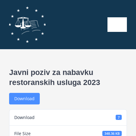
Skip
to
content
Toggle
Naviga
Početna
O nama
Javni poziv za nabavku
restoranskih usluga 2023
Kalendar aktivnosti
Download
Seminari
Download
7
Publikacije
File Size
348.36 KB