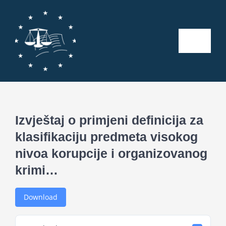
Skip
to
content
Toggle
Naviga
Početna
O nama
Izvještaj o primjeni definicija za
klasifikaciju predmeta visokog
Kalendar aktivnosti
nivoa korupcije i organizovanog
krimi…
Seminari
Download
Publikacije