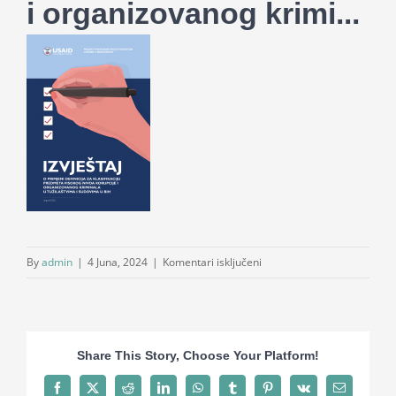
i organizovanog krimi...
za
By
admin
|
4 Juna, 2024
|
Komentari isključeni
Izvještaj
o
primjeni
definicija
Share This Story, Choose Your Platform!
za
klasifikaciju
Facebook
X
Reddit
LinkedIn
WhatsApp
Tumblr
Pinterest
Vk
Email