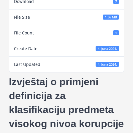
Download
7
Projekti
File Size
1.36 MB
Novosti
File Count
1
Kontakt
Create Date
4. Juna 2024.
Search
Last Updated
4. Juna 2024.
for:
Izvještaj o primjeni
definicija za
klasifikaciju predmeta
visokog nivoa korupcije