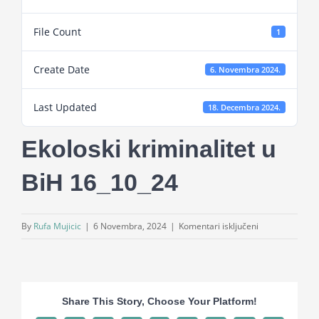
Projekti
File Count
1
Novosti
Create Date
6. Novembra 2024.
Last Updated
Kontakt
18. Decembra 2024.
Ekoloski kriminalitet u
Search
for:
BiH 16_10_24
za
By
Rufa Mujicic
|
6 Novembra, 2024
|
Komentari isključeni
Ekoloski
kriminalitet
u
BiH
Share This Story, Choose Your Platform!
16_10_24