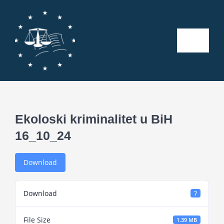
Skip
to
content
Toggle
Naviga
Početna
O nama
Ekoloski kriminalitet u BiH
16_10_24
Kalendar aktivnosti
Download
Seminari
Download
7
Publikacije
File Size
1.39 MB