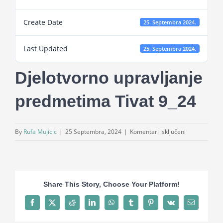
Projekti
Create Date
25. Septembra 2024.
Novosti
Last Updated
25. Septembra 2024.
Djelotvorno upravljanje
Kontakt
predmetima Tivat 9_24
Search
for:
za
By
Rufa Mujicic
|
25 Septembra, 2024
|
Komentari isključeni
Djelotvorno
upravljanje
predmetima
Tivat
Share This Story, Choose Your Platform!
9_24
Facebook
X
Reddit
LinkedIn
WhatsApp
Tumblr
Pinterest
Vk
Email