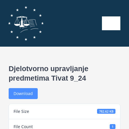
Skip
to
content
Toggle
Naviga
Početna
O nama
Djelotvorno upravljanje
predmetima Tivat 9_24
Kalendar aktivnosti
Download
Seminari
File Size
782.62 KB
Publikacije
File Count
1