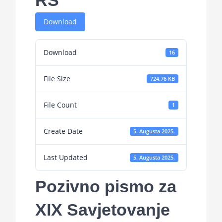
RS
Download
Download
16
File Size
724.76 KB
File Count
1
Create Date
5. Augusta 2025.
Last Updated
5. Augusta 2025.
Pozivno pismo za
XIX Savjetovanje