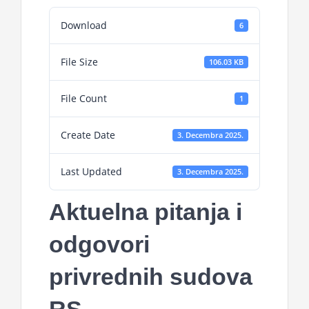
Download
6
File Size
106.03 KB
File Count
1
Create Date
3. Decembra 2025.
Last Updated
3. Decembra 2025.
Aktuelna pitanja i
odgovori
privrednih sudova