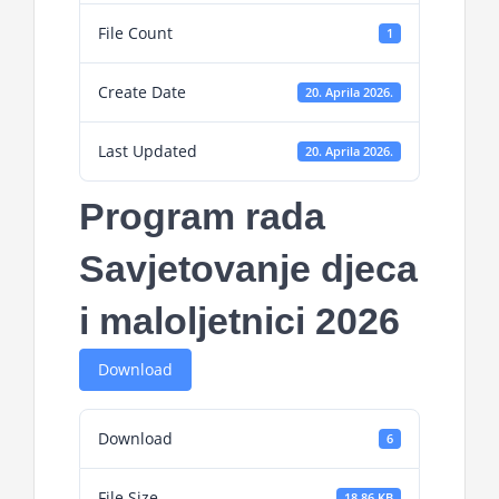
File Count
1
Create Date
20. Aprila 2026.
Last Updated
20. Aprila 2026.
Program rada
Savjetovanje djeca
i maloljetnici 2026
Download
Download
6
File Size
18.86 KB