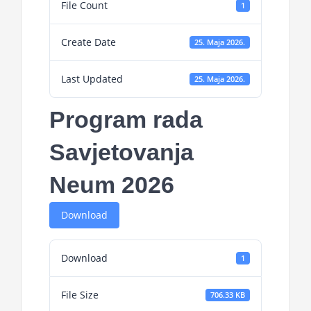
File Count
1
Projekti
Create Date
25. Maja 2026.
Novosti
Last Updated
25. Maja 2026.
Kontakt
Program rada
Search
Savjetovanja
for:
Neum 2026
Download
Download
1
File Size
706.33 KB