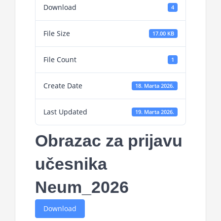
Download
4
File Size
17.00 KB
File Count
1
Create Date
18. Marta 2026.
Last Updated
19. Marta 2026.
Obrazac za prijavu
učesnika
Neum_2026
Download