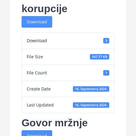
korupcije
Download
Download
5
File Size
547.77 KB
File Count
1
Create Date
16. Septembra 2024.
Last Updated
16. Septembra 2024.
Govor mržnje
Download