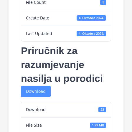
File Count
1
Projekti
Create Date
4. Oktobra 2024.
Novosti
Last Updated
4. Oktobra 2024.
Kontakt
Priručnik za
Search
razumjevanje
for:
nasilja u porodici
Download
Download
28
File Size
1.29 MB