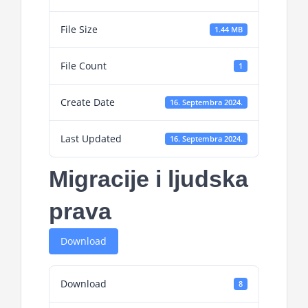
File Size
1.44 MB
File Count
1
Create Date
16. Septembra 2024.
Last Updated
16. Septembra 2024.
Migracije i ljudska
prava
Download
Download
8