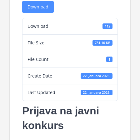
Download
Download
112
File Size
781.10 KB
File Count
1
Create Date
22. Januara 2025.
Last Updated
22. Januara 2025.
Prijava na javni
konkurs