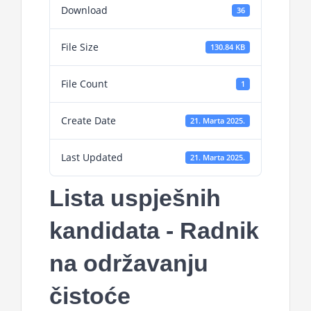
Download
36
File Size
130.84 KB
File Count
1
Create Date
21. Marta 2025.
Last Updated
21. Marta 2025.
Lista uspješnih
kandidata - Radnik
na održavanju
čistoće