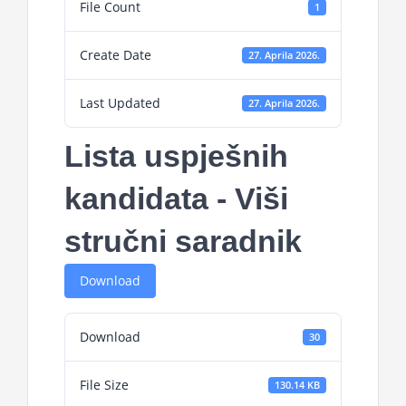
File Count
1
Projekti
Create Date
27. Aprila 2026.
Novosti
Last Updated
27. Aprila 2026.
Kontakt
Lista uspješnih
Search
kandidata - Viši
for:
stručni saradnik
Download
Download
30
File Size
130.14 KB