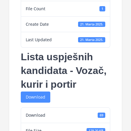
File Count
1
Create Date
21. Marta 2025.
Last Updated
21. Marta 2025.
Lista uspješnih
kandidata - Vozač,
kurir i portir
Download
Download
69
File Size
129.20 KB