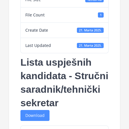
File Count
1
Create Date
21. Marta 2025.
Last Updated
21. Marta 2025.
Lista uspješnih
kandidata - Stručni
saradnik/tehnički
sekretar
Download