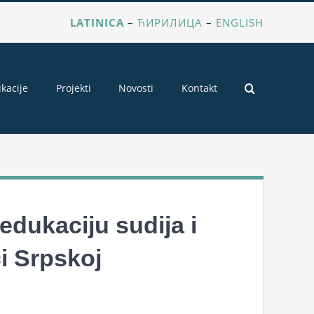
LATINICA
–
ЋИРИЛИЦА
–
ENGLISH
ikacije
Projekti
Novosti
Kontakt
edukaciju sudija i
ci Srpskoj