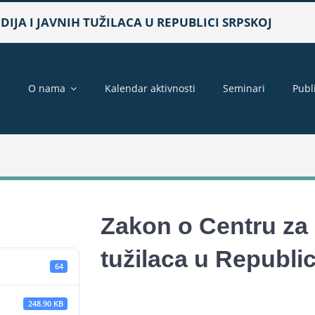
IJA I JAVNIH TUŽILACA U REPUBLICI SRPSKOJ
a
O nama
Kalendar aktivnosti
Seminari
Publ
Zakon o Centru za 
tužilaca u Republi
64
248.90 KB