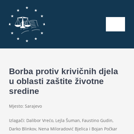
Skip
to
content
Toggle
Naviga
Početna
O nama
Borba protiv krivičnih djela
u oblasti zaštite životne
Kalendar aktivnosti
sredine
Seminari
Mjesto: Sarajevo
Publikacije
Izlagači: Dalibor Vrećo, Lejla Šuman, Faustino Gudin,
Darko Blinkov, Nena Miloradović Bjelica i Bojan Počkar