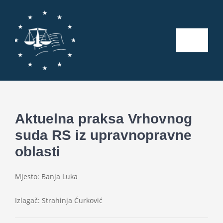
Skip
to
content
Toggle
Naviga
Početna
O nama
Aktuelna praksa Vrhovnog
suda RS iz upravnopravne
Kalendar aktivnosti
oblasti
Seminari
Mjesto: Banja Luka
Publikacije
Izlagač: Strahinja Ćurković