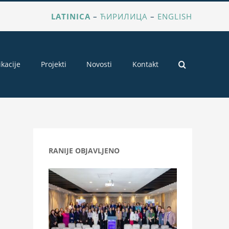
LATINICA
–
ЋИРИЛИЦА
–
ENGLISH
ikacije
Projekti
Novosti
Kontakt
RANIJE OBJAVLJENO