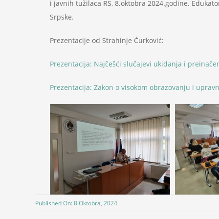
i javnih tužilaca RS, 8.oktobra 2024.godine. Edukato
Srpske.
Prezentacije od Strahinje Ćurković:
Prezentacija: Najčešći slučajevi ukidanja i preinače
Prezentacija: Zakon o visokom obrazovanju i upravn
Published On: 8 Oktobra, 2024