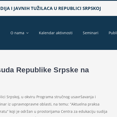
IJA I JAVNIH TUŽILACA U REPUBLICI SRPSKOJ
a
O nama
Kalendar aktivnosti
Seminari
Publ
suda Republike Srpske na
blici Srpskoj, u okviru Programa stručnog usavršavanja i
inar iz upravnopravne oblasti, na temu: “Aktuelna praksa
tu” koji je održan u prostorijama Centra za edukaciju sudija