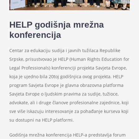
Projekti
HELP godišnja mrežna
Novosti
konferencija
Kontakt
Centar za edukaciju sudija i javnih tužilaca Republike
Srpske, prisustvovao je HELP (Human Rights Education for
Search
Legal Professionals) konferenciji projekta Savjeta Evrope,
for:
koja je ujedno bila 20toj godišnjica ovog projekta. HELP
program Savjeta Evrope je glavna obrazovna platforma
Savjeta Evrope o ljudskim pravima za sudije, tužioce,
advokate, ali i druge članove profesionalne zajednice, koji
sve više iskazuju interesovanje za pohađanje kurseva koji
su dostupni na HELP platformi.
Godišnja mrežna konferencija HELP-a predstavlja forum