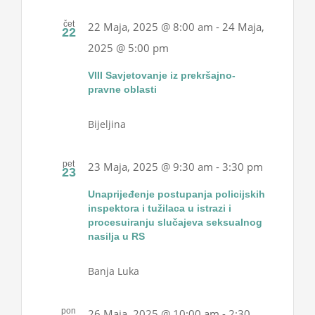
čet
22 Maja, 2025 @ 8:00 am
-
24 Maja,
22
2025 @ 5:00 pm
VIII Savjetovanje iz prekršajno-
pravne oblasti
Bijeljina
pet
23 Maja, 2025 @ 9:30 am
-
3:30 pm
23
Unaprijeđenje postupanja policijskih
inspektora i tužilaca u istrazi i
procesuiranju slučajeva seksualnog
nasilja u RS
Banja Luka
pon
26 Maja, 2025 @ 10:00 am
-
2:30