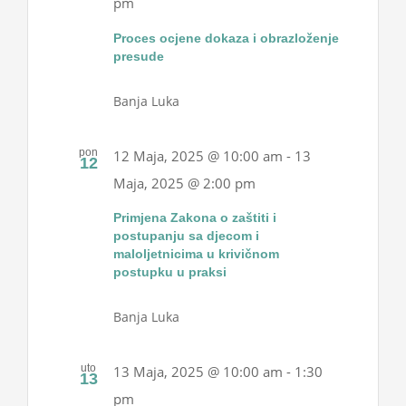
pm
Projekti
Proces ocjene dokaza i obrazloženje
presude
Novosti
Banja Luka
Kontakt
pon
12 Maja, 2025 @ 10:00 am
-
13
12
Maja, 2025 @ 2:00 pm
Search
for:
Primjena Zakona o zaštiti i
postupanju sa djecom i
maloljetnicima u krivičnom
postupku u praksi
Banja Luka
uto
13 Maja, 2025 @ 10:00 am
-
1:30
13
pm