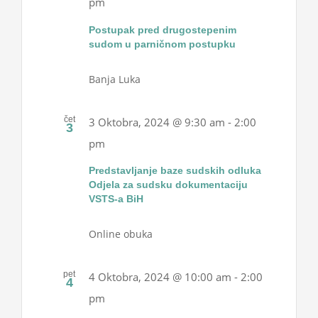
pm
Projekti
Postupak pred drugostepenim
sudom u parničnom postupku
Novosti
Banja Luka
Kontakt
čet
3 Oktobra, 2024 @ 9:30 am
-
2:00
3
pm
Search
for:
Predstavljanje baze sudskih odluka
Odjela za sudsku dokumentaciju
VSTS-a BiH
Online obuka
pet
4 Oktobra, 2024 @ 10:00 am
-
2:00
4
pm