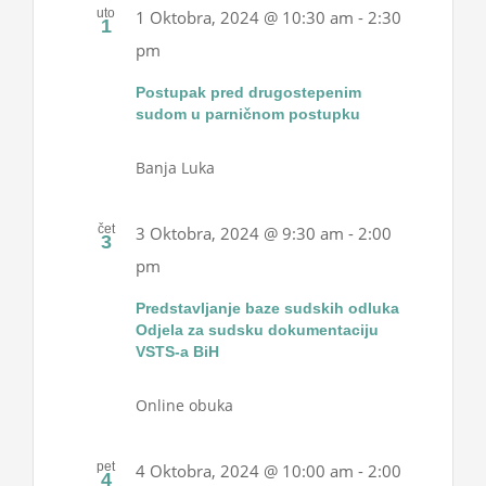
uto
1 Oktobra, 2024 @ 10:30 am
-
2:30
1
pm
Postupak pred drugostepenim
sudom u parničnom postupku
Banja Luka
čet
3 Oktobra, 2024 @ 9:30 am
-
2:00
3
pm
Predstavljanje baze sudskih odluka
Odjela za sudsku dokumentaciju
VSTS-a BiH
Online obuka
pet
4 Oktobra, 2024 @ 10:00 am
-
2:00
4