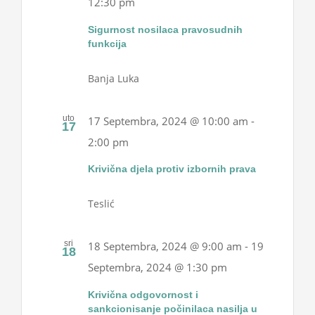
12:30 pm
Projekti
Sigurnost nosilaca pravosudnih
funkcija
Novosti
Banja Luka
Kontakt
uto
17 Septembra, 2024 @ 10:00 am
-
17
2:00 pm
Search
for:
Krivična djela protiv izbornih prava
Teslić
sri
18 Septembra, 2024 @ 9:00 am
-
19
18
Septembra, 2024 @ 1:30 pm
Krivična odgovornost i
sankcionisanje počinilaca nasilja u