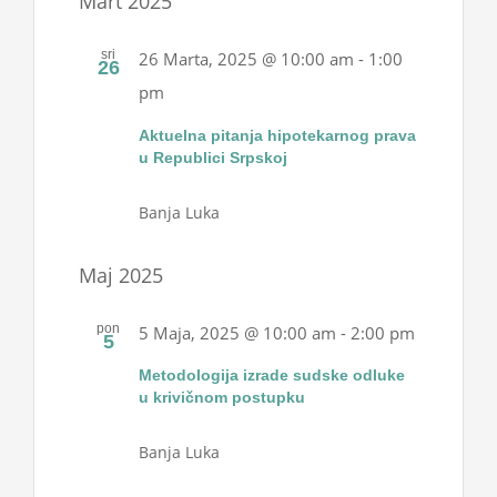
Mart 2025
Projekti
Views
sri
26 Marta, 2025 @ 10:00 am
-
1:00
Navigatio
26
pm
Novosti
Aktuelna pitanja hipotekarnog prava
u Republici Srpskoj
Kontakt
Banja Luka
Search
for:
Maj 2025
pon
5 Maja, 2025 @ 10:00 am
-
2:00 pm
5
Metodologija izrade sudske odluke
u krivičnom postupku
Banja Luka