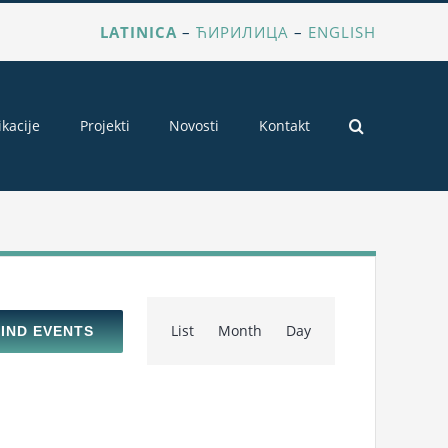
LATINICA
–
ЋИРИЛИЦА
–
ENGLISH
ikacije
Projekti
Novosti
Kontakt
Event
List
Month
Day
FIND EVENTS
Views
Navigation